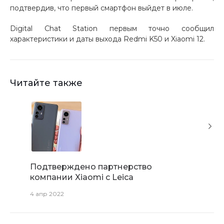
подтвердив, что первый смартфон выйдет в июле.
об оплате Плайтом
Digital Chat Station первым точно сообщил
характеристики и даты выхода Redmi K50 и Xiaomi 12.
Остались вопросы?
25
8 800 302-02-51
Читайте также
plait.ru
раз в 2
недели
Подтверждено партнерство
Xiaomi
компании Xiaomi с Leica
флагма
4 апр 2022
26 мая 2