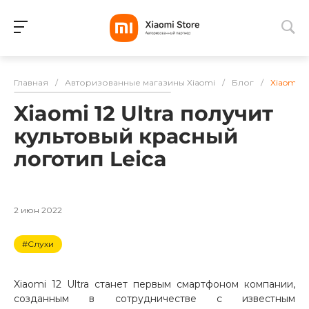
Для клиентов всех банков
Главная
/
Авторизованные магазины Xiaomi
/
Блог
/
Xiaomi 1
Разбейте
Xiaomi 12 Ultra получит
оплату
на части
культовый красный
без переплат
логотип Leica
График платежей
2 июн 2022
#Слухи
Сегодня
25
%
Xiaomi 12 Ultra станет первым смартфоном компании,
созданным в сотрудничестве с известным