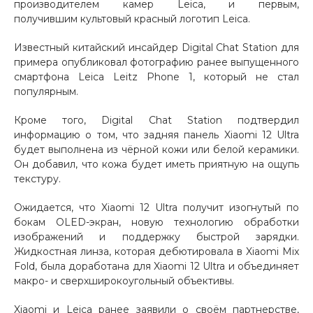
производителем камер Leica, и первым,
получившим культовый красный логотип Leica.
Добавляйте товары
в корзину
Известный китайский инсайдер Digital Chat Station для
примера опубликовал фотографию ранее выпущенного
смартфона Leica Leitz Phone 1, который не стал
Оплачивайте сегодня только
популярным.
25
% картой любого банка
Кроме того, Digital Chat Station подтвердил
информацию о том, что задняя панель Xiaomi 12 Ultra
Получайте товар
будет выполнена из чёрной кожи или белой керамики.
выбранный способом
Он добавил, что кожа будет иметь приятную на ощупь
текстуру.
Ожидается, что Xiaomi 12 Ultra получит изогнутый по
Оставшиеся
75
% будут
бокам OLED-экран, новую технологию обработки
списываться
с вашей карты
изображений и поддержку быстрой зарядки.
по
25
%
каждые 2 недели
Жидкостная линза, которая дебютировала в Xiaomi Mix
Fold, была доработана для Xiaomi 12 Ultra и объединяет
макро- и сверхширокоугольный объективы.
Подробнее
Xiaomi и Leica ранее заявили о своём партнерстве,