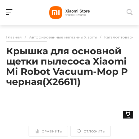
Для клиентов всех банков
Главная
/
Авторизованные магазины Xiaomi
/
Каталог товаров
Разбейте
Крышка для основной
оплату
на части
щетки пылесоса Xiaomi
без переплат
Mi Robot Vacuum-Mop P
черная(X26611)
График платежей
Сегодня
25
%
СРАВНИТЬ
ОТЛОЖИТЬ