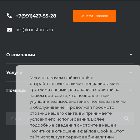
+7(991)427-55-28
Заказать звонок
im@mi-stores.ru
раз в 2 недели
О компании
Услуги
Мы используем файлы cookie,
разработанные нашими специалистами и
третьими лицами, для анализа событий на
Помощь
нашем веб-сайте, что позволяет нам
улучшать взаимодействие с пользователями
и обслуживание. Продолжая просмотр
страниц нашего сайта, вы принимаете
условия его использования. Более
подробные сведения смотрите в нашей
Политике в отношении файлов Cookie. Этот
сайт использует сервис веб-аналитики