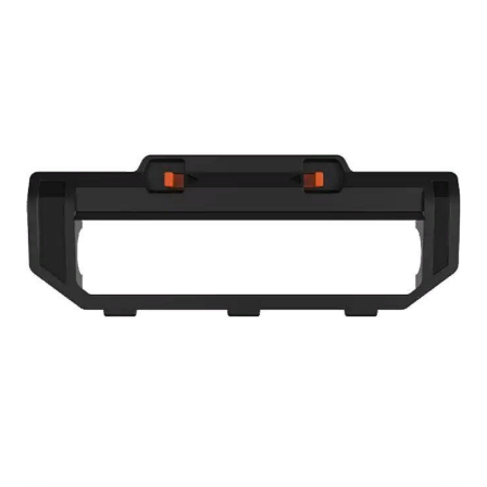
Добавляйте товары
в корзину
Оплачивайте сегодня только
25
% картой любого банка
Получайте товар
выбранный способом
Оставшиеся
75
% будут
списываться
с вашей карты
по
25
%
каждые 2 недели
Подробнее