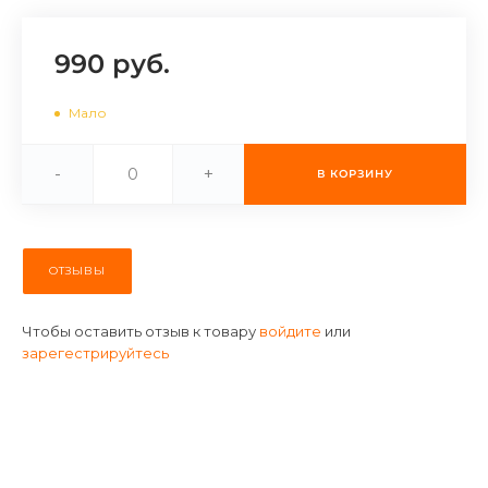
об оплате Плайтом
990 руб.
Мало
Остались вопросы?
25
8 800 302-02-51
-
+
В КОРЗИНУ
plait.ru
раз в 2
недели
ОТЗЫВЫ
Чтобы оставить отзыв к товару
войдите
или
зарегестрируйтесь