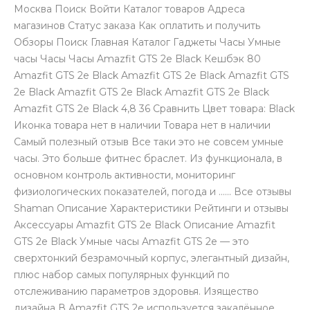
Москва Поиск Войти Каталог товаров Адреса
магазинов Статус заказа Как оплатить и получить
Обзоры Поиск Главная Каталог Гаджеты Часы Умные
часы Часы Часы Amazfit GTS 2e Black Кешбэк 80
Amazfit GTS 2e Black Amazfit GTS 2e Black Amazfit GTS
2e Black Amazfit GTS 2e Black Amazfit GTS 2e Black
раз в 2 недели
Amazfit GTS 2e Black 4,8 36 Сравнить Цвет товара: Black
Иконка товара нет в наличии Товара нет в наличии
Самый полезный отзыв Все таки это не совсем умные
часы. Это больше фитнес браслет. Из функционала, в
основном контроль активности, мониторинг
физиологических показателей, погода и ...... Все отзывы
Shaman Описание Характеристики Рейтинги и отзывы
Аксессуары Amazfit GTS 2e Black Описание Amazfit
GTS 2e Black Умные часы Amazfit GTS 2e — это
сверхтонкий безрамочный корпус, элегантный дизайн,
плюс набор самых популярных функций по
отслеживанию параметров здоровья. Изящество
дизайна В Amazfit GTS 2e используется закалённое