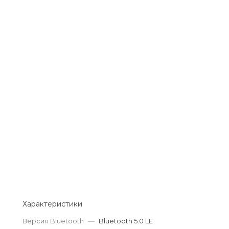
Добавляйте товары
в корзину
Оплачивайте сегодня только
25
% картой любого банка
Получайте товар
выбранный способом
Оставшиеся
75
% будут
списываться
с вашей карты
по
25
%
каждые 2 недели
Характеристики
Версия Bluetooth
—
Bluetooth 5.0 LE
Подробнее