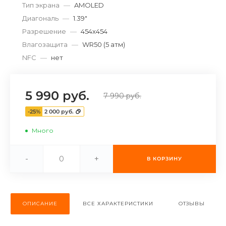
Тип экрана
—
AMOLED
об оплате Плайтом
Диагональ
—
1.39"
Разрешение
—
454x454
Влагозащита
—
WR50 (5 атм)
NFC
—
нет
Остались вопросы?
25
8 800 302-02-51
plait.ru
раз в 2
5 990 руб.
7 990 руб.
недели
-25%
2 000 руб.
Много
-
+
В КОРЗИНУ
ОПИСАНИЕ
ВСЕ ХАРАКТЕРИСТИКИ
ОТЗЫВЫ