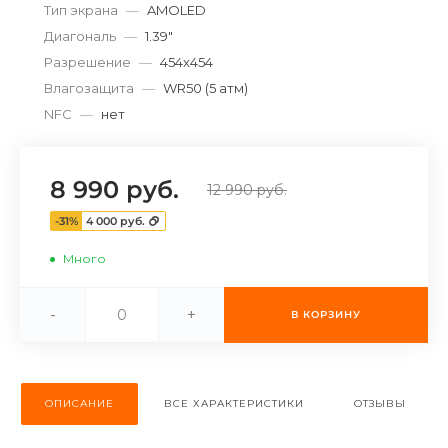
Тип экрана
—
AMOLED
об оплате Плайтом
Диагональ
—
1.39"
Разрешение
—
454x454
Влагозащита
—
WR50 (5 атм)
NFC
—
нет
Остались вопросы?
25
8 800 302-02-51
plait.ru
раз в 2
8 990 руб.
12 990 руб.
недели
-31%
4 000 руб.
Много
-
+
В КОРЗИНУ
ОПИСАНИЕ
ВСЕ ХАРАКТЕРИСТИКИ
ОТЗЫВЫ