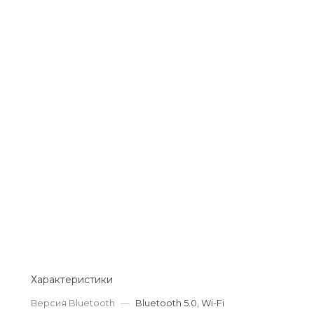
Добавляйте товары
в корзину
Оплачивайте сегодня только
25
% картой любого банка
Получайте товар
выбранный способом
Оставшиеся
75
% будут
списываться
с вашей карты
по
25
%
каждые 2 недели
Характеристики
Версия Bluetooth
—
Bluetooth 5.0, Wi-Fi
Подробнее