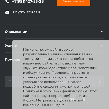
+7(991)427-55-28
Заказать звонок
im@mi-stores.ru
О компании
Услуги
Мы используем файлы cookie,
разработанные нашими специалистами и
третьими лицами, для анализа событий на
Помощь
нашем веб-сайте, что позволяет нам
улучшать взаимодействие с пользователями
и обслуживание. Продолжая просмотр
страниц нашего сайта, вы принимаете
условия его использования. Более
подробные сведения смотрите в нашей
Политике в отношении файлов Cookie. Этот
сайт использует сервис веб-аналитики
Мы в соц. сетях
Яндекс.Метрика, предоставляемый
компанией ООО 'Яндекс'