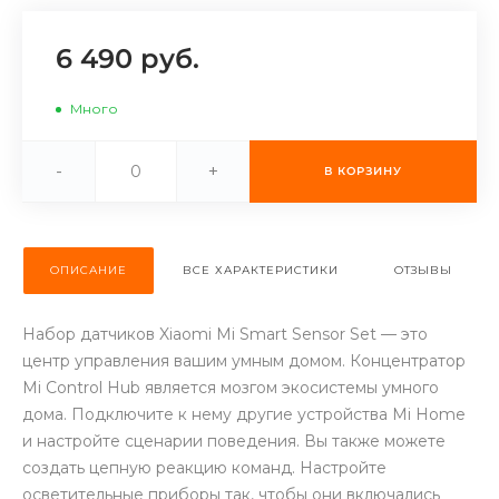
об оплате Плайтом
6 490 руб.
Много
Остались вопросы?
25
8 800 302-02-51
-
+
В КОРЗИНУ
plait.ru
раз в 2
недели
ОПИСАНИЕ
ВСЕ ХАРАКТЕРИСТИКИ
ОТЗЫВЫ
Набор датчиков Xiaomi Mi Smart Sensor Set — это
центр управления вашим умным домом. Концентратор
Mi Control Hub является мозгом экосистемы умного
дома. Подключите к нему другие устройства Mi Home
и настройте сценарии поведения. Вы также можете
создать цепную реакцию команд. Настройте
осветительные приборы так, чтобы они включались