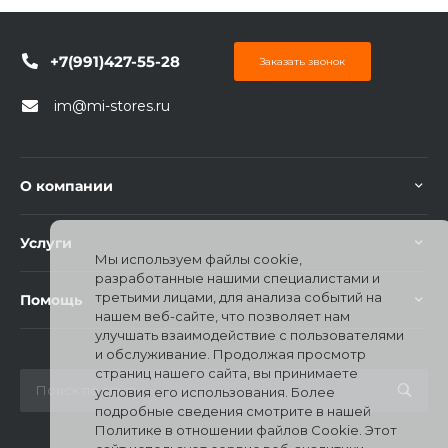
+7(991)427-55-28
Заказать звонок
im@mi-stores.ru
раз в 2 недели
О компании
Услуги
Мы используем файлы cookie,
разработанные нашими специалистами и
третьими лицами, для анализа событий на
Помощь
нашем веб-сайте, что позволяет нам
улучшать взаимодействие с пользователями
и обслуживание. Продолжая просмотр
страниц нашего сайта, вы принимаете
условия его использования. Более
подробные сведения смотрите в нашей
Политике в отношении файлов Cookie. Этот