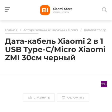
Для клиентов всех банков
Главная
/
Авторизованные магазины Xiaomi
/
Каталог товаров
Разбейте
Дата-кабель Xiaomi 2 в 1
оплату
на части
USB Type-C/Micro Xiaomi
без переплат
ZMI 30см черный
График платежей
Сегодня
25
%
СРАВНИТЬ
ОТЛОЖИТЬ