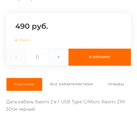
об оплате Плайтом
490 руб.
Остались вопросы?
25
Мало
8 800 302-02-51
plait.ru
раз в 2
-
+
В КОРЗИНУ
недели
ОПИСАНИЕ
ВСЕ ХАРАКТЕРИСТИКИ
ОТЗЫВЫ
Дата-кабель Xiaomi 2 в 1 USB Type-C/Micro Xiaomi ZMI
30см черный