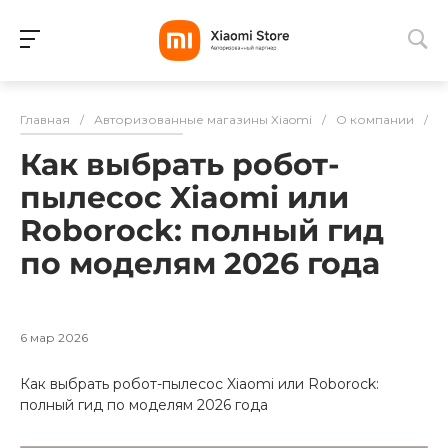
Для клиентов всех банков
Главная
/
Авторизованные магазины Xiaomi
/
О компании
/
С
Разбейте
Как выбрать робот-
оплату
на части
пылесос Xiaomi или
без переплат
Roborock: полный гид
по моделям 2026 года
График платежей
6 мар 2026
Сегодня
Как выбрать робот-пылесос Xiaomi или Roborock:
25
%
полный гид по моделям 2026 года