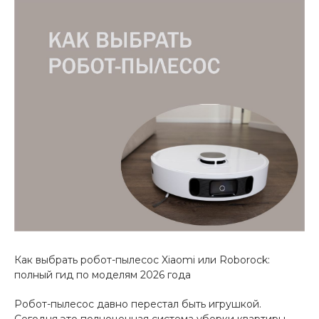
Добавляйте товары
в корзину
Оплачивайте сегодня только
25
% картой любого банка
Получайте товар
выбранный способом
Оставшиеся
75
% будут
списываться
с вашей карты
по
25
%
каждые 2 недели
Как выбрать робот-пылесос Xiaomi или Roborock:
полный гид по моделям 2026 года
Робот-пылесос давно перестал быть игрушкой.
Подробнее
Сегодня это полноценная система уборки квартиры