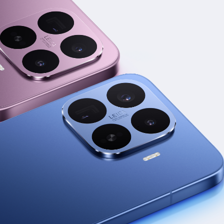
Сегодня
25
%
Добавляйте товары
в корзину
Оплачивайте сегодня только
25
% картой любого банка
Получайте товар
выбранный способом
Оставшиеся
75
% будут
списываться