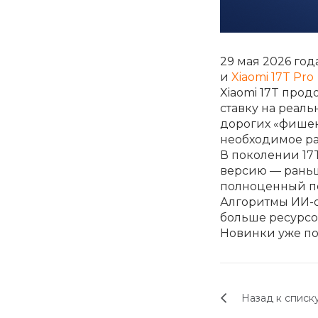
29 мая 2026 го
и
Xiaomi 17T Pro
Xiaomi 17T про
ставку на реаль
дорогих «фишек
необходимое ра
В поколении 17
версию — раньш
полноценный п
Алгоритмы ИИ-об
больше ресурсов
Новинки уже по
Назад к списк