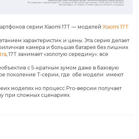
мартфонов серии Xiaomi 17T — моделей
Xiaomi 17T
танием характеристик и цены. Эта серия делает
 приличная камера и большая батарея без лишних
tra
, 17T занимает «золотую середину»: всё
объектив с 5-кратным зумом даже в базовую
вое поколение T-серии, где обе модели имеют
обеих моделях но процесс Pro-версии получает
тву при сложных сценариях.