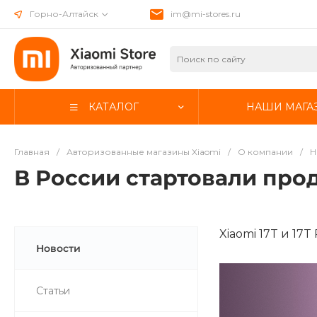
Горно-Алтайск
im@mi-stores.ru
КАТАЛОГ
НАШИ МАГА
Главная
/
Авторизованные магазины Xiaomi
/
О компании
/
Н
В России стартовали прод
Xiaomi 17T и 17
Новости
Статьи