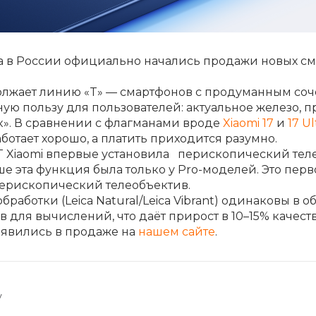
с вашей карты
по
25
%
каждые 2 недели
да в России официально начались продажи новых с
Подробнее
об оплате Плайтом
должает линию «T» — смартфонов с продуманным соче
ную пользу для пользователей: актуальное железо,
». В сравнении с флагманами вроде
Xiaomi 17
и
17 Ul
ботает хорошо, а платить приходится разумно.
T Xiaomi впервые установила перископический теле
25
е эта функция была только у Pro-моделей. Это пер
раз в 2
Остались вопросы?
ерископический телеобъектив.
недели
работки (Leica Natural/Leica Vibrant) одинаковы в 
8 800 302-02-51
 для вычислений, что даёт прирост в 10–15% качес
явились в продаже на
нашем сайте
.
plait.ru
у