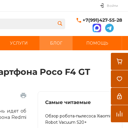
Войти
+7(991)427-55-28
УСЛУГИ
БЛОГ
ПОМОЩЬ
артфона Poco F4 GT
Закрыть
Самые читаемые
чь идет об
Обзор робота-пылесоса Xiaomi
фона Redmi
Robot Vacuum S20+