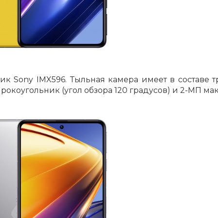
к Sony IMX596. Тыльная камера имеет в составе т
рокоугольник (угол обзора 120 градусов) и 2-МП ма