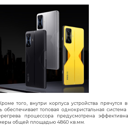
График платежей
Сегодня
25
%
Добавляйте товары
в корзину
Оплачивайте сегодня только
Кроме того, внутри корпуса устройства прячутся
25
% картой любого банка
ь обеспечивает топовая однокристальная систем
регрева процессора предусмотрена эффективна
меры общей площадью 4860 кв.мм.
Получайте товар
выбранный способом