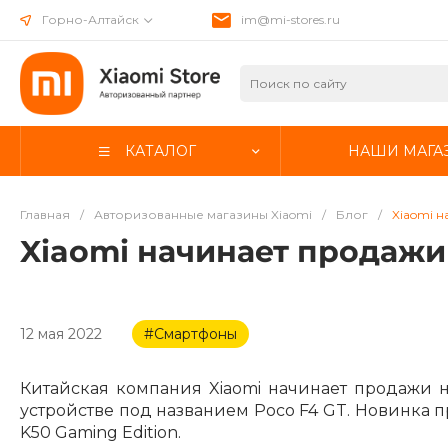
Горно-Алтайск
im@mi-stores.ru
КАТАЛОГ
НАШИ МАГА
Главная
/
Авторизованные магазины Xiaomi
/
Блог
/
Xiaomi 
Xiaomi начинает продажи
12 мая 2022
#Смартфоны
Китайская компания Xiaomi начинает продажи н
устройстве под названием Poco F4 GT. Новинка
K50 Gaming Edition.