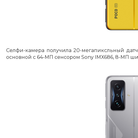
Селфи-камера получила 20-мегапиксльный датчи
основной с 64-МП сенсором Sony IMX686, 8-МП ши