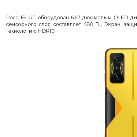
Poco F4 GT оборудован 6,67-дюймовым OLED-дис
сенсорного слоя составляет 480 Гц. Экран, защ
технологию HDR10+.