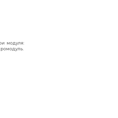
ри модуля:
кромодуль.