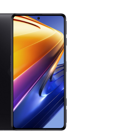
Оставшиеся
75
% будут
списываться
с вашей карты
по
25
%
каждые 2 недели
Подробнее
об оплате Плайтом
25
раз в 2
Остались вопросы?
недели
8 800 302-02-51
plait.ru