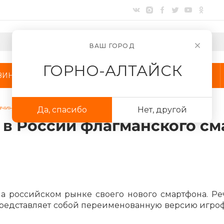
ВАШ ГОРОД
ГОРНО-АЛТАЙСК
ЗИНЫ
АКЦИИ
КОМПАНИЯ
начинает продажи в России флагманского смартфона Poco F4 GT
Да, спасибо
Нет, другой
 в России флагманского см
Для клиентов всех банков
а российском рынке своего нового смартфона. Ре
Разбейте
оплату
 представляет собой переименованную версию игро
на части
без переплат