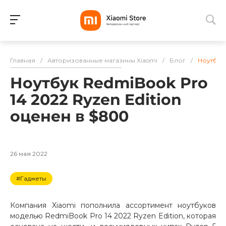
Для клиентов всех банков
Главная
/
Авторизованные магазины Xiaomi
/
Блог
/
Ноутбук 
Разбейте
Ноутбук RedmiBook Pro
оплату
на части
14 2022 Ryzen Edition
без переплат
оценен в $800
График платежей
26 мая 2022
#Гаджеты
Сегодня
25
%
Компания Xiaomi пополнила ассортимент ноутбуков
моделью RedmiBook Pro 14 2022 Ryzen Edition, которая