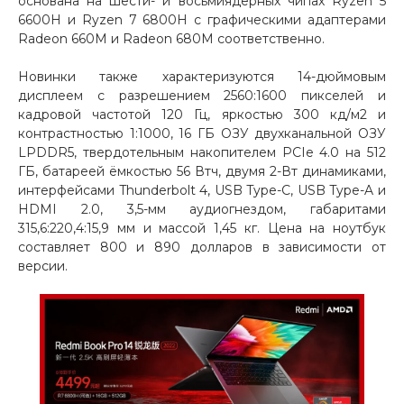
основана на шести- и восьмиядерных чипах Ryzen 5
6600H и Ryzen 7 6800H с графическими адаптерами
Добавляйте товары
Radeon 660M и Radeon 680M соответственно.
в корзину
Новинки также характеризуются 14-дюймовым
дисплеем с разрешением 2560:1600 пикселей и
Оплачивайте сегодня только
кадровой частотой 120 Гц, яркостью 300 кд/м2 и
25
% картой любого банка
контрастностью 1:1000, 16 ГБ ОЗУ двухканальной ОЗУ
LPDDR5, твердотельным накопителем PCIe 4.0 на 512
ГБ, батареей ёмкостью 56 Втч, двумя 2-Вт динамиками,
Получайте товар
интерфейсами Thunderbolt 4, USB Type-C, USB Type-A и
HDMI 2.0, 3,5-мм аудиогнездом, габаритами
выбранный способом
315,6:220,4:15,9 мм и массой 1,45 кг. Цена на ноутбук
составляет 800 и 890 долларов в зависимости от
версии.
Оставшиеся
75
% будут
списываться
с вашей карты
по
25
%
каждые 2 недели
Подробнее