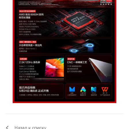
об оплате Плайтом
Остались вопросы?
25
8 800 302-02-51
plait.ru
раз в 2
недели
Назад к списку