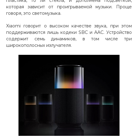
пластика, то ли стекла, и дополнена подсветкой,
об оплате Плайтом
которая зависит от проигрываемой музыки. Проще
говоря, это светомузыка.
Xiaomi говорит о высоком качестве звука, при этом
поддерживаются лишь кодеки SBC и AAC. Устройство
Остались вопросы?
содержит семь динамиков, в том числе три
25
8 800 302-02-51
широкополосных излучателя.
plait.ru
раз в 2
недели