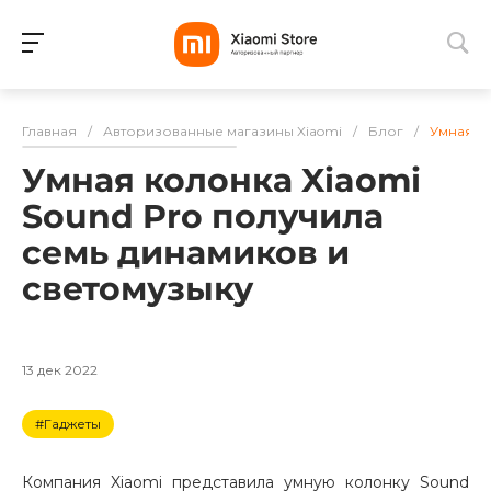
Для клиентов всех банков
Главная
/
Авторизованные магазины Xiaomi
/
Блог
/
Умная ко
Разбейте
Умная колонка Xiaomi
оплату
на части
Sound Pro получила
без переплат
семь динамиков и
светомузыку
График платежей
13 дек 2022
Сегодня
#Гаджеты
25
%
Компания Xiaomi представила умную колонку Sound