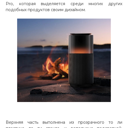
Pro, которая выделяется среди многих других
Добавляйте товары
подобных продуктов своим дизайном.
в корзину
Оплачивайте сегодня только
25
% картой любого банка
Получайте товар
выбранный способом
Оставшиеся
75
% будут
списываться
с вашей карты
по
25
%
каждые 2 недели
Верхняя часть выполнена из прозрачного то ли
Подробнее