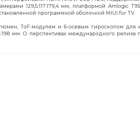
азмерами 129,5:117:179,4 мм, платформой Amlogic T95
Сегодня
становленной программной оболочкой MIUI for TV.
25
%
 люмен, ToF-модулем и 6-осевым гироскопом для
125:198 мм. О перспективах международного релиза 
Добавляйте товары
в корзину
Оплачивайте сегодня только
25
% картой любого банка
Получайте товар
выбранный способом
Оставшиеся
75
% будут
списываться
с вашей карты
по
25
%
каждые 2 недели