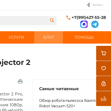
Войти
+7(991)427-55-28
УСЛУГИ
БЛОГ
ПОМОЩЬ
Закрыть
ector 2
Самые читаемые
tor 2 Pro,
оптическим
Обзор робота-пылесоса Xiaomi
ние 1080p,
Robot Vacuum S20+
 Bluetooth