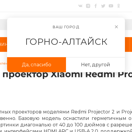
ВАШ ГОРОД
ГОРНО-АЛТАЙСК
ЗИНЫ
АКЦИИ
КОМПАНИЯ
лен компактный проектор Xiaomi Redmi Projector 2
Да, спасибо
Нет, другой
Для клиентов всех банков
проектор Xiaomi Redmi Proj
Разбейте
оплату
на части
без переплат
ых проекторов моделями Redmi Projector 2 и Projec
ственно. Базовую модель оснастили герметичным 
График платежей
артинки диагональю от 40 до 100 дюймов с разреше
и, интерфейсами HDMI ARC и USB-A 2.0, поддержкой