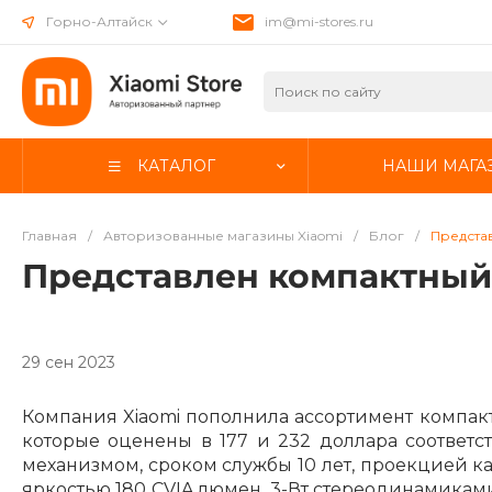
Горно-Алтайск
im@mi-stores.ru
КАТАЛОГ
НАШИ МАГА
Главная
/
Авторизованные магазины Xiaomi
/
Блог
/
Представ
Представлен компактный 
29 сен 2023
Компания Xiaomi пополнила ассортимент компактн
которые оценены в 177 и 232 доллара соответ
механизмом, сроком службы 10 лет, проекцией к
яркостью 180 CVIA люмен, 3-Вт стереодинамикам