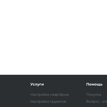
Подробнее
об оплате Плайтом
25
раз в 2
Остались вопросы?
недели
8 800 302-02-51
plait.ru
Услуги
Помощь
Настройка смартфона
Покупка
Настройка гаджетов
Вопрос - от